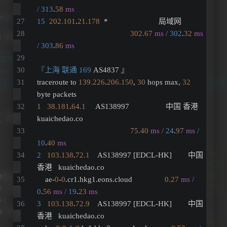
/ 313
.
58
ms
15
202.101
.
21.178
  *                         局域网          
302.67
ms
/ 302
.
32
ms
/ 303
.
86
ms
『上海 联通 169
 AS4837 』
traceroute to 
139.226
.
206.150
, 
30
 hops max, 
32
byte packets
1
38.181
.
64.1
     AS138997                  中国 香港   
kuaichedao.co 
75.40
ms
/ 24
.
97
ms
/ 
10
.
40
ms
2
103.138
.
72.1
    AS138997 [EDCL-HK]        中国 
香港   kuaichedao.co 
    ae-
0
-
0
.cr1.hkg1.eons.cloud                
0.27
ms
/ 
0
.
56
ms
/ 19
.
23
ms
3
103.138
.
72.9
    AS138997 [EDCL-HK]        中国 
香港   kuaichedao.co 