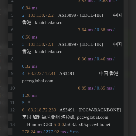
3.83
ms
/ 15
.
68
ms
/ 
6
.
94
ms
2
103.138
.
72.2
    AS138997 [EDCL-HK]        中国 
香港   kuaichedao.co 
3.64
ms
/ 0
.
38
ms
/ 
0
.
50
ms
3
103.138
.
72.1
    AS138997 [EDCL-HK]        中国 
香港   kuaichedao.co 
0.36
ms
/ 0
.
46
ms
/ 
0
.
32
ms
4
63.222
.
112.41
   AS3491                    中国 香港   
pccwglobal.com 
0.85
ms
/ 0
.
85
ms
/ 
1
.
20
ms
5
   *
6
63.218
.
72.230
   AS3491   [PCCW-BACKBONE]  
美国 加利福尼亚州 洛杉矶  pccwglobal.com 
    HundredGE0-
5
-
0
-
0
.br03.lax05.pccwbtn.net   
278.24
ms
/ 277
.
92
ms
/ * ms