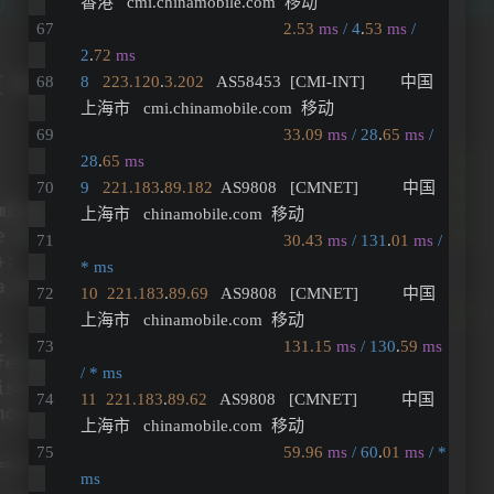
香港   cmi.chinamobile.com  移动
2.53
ms
/ 4
.
53
ms
/ 
2
.
72
ms
8
223.120
.
3.202
   AS58453  [CMI-INT]        中国 
上海市   cmi.chinamobile.com  移动
33.09
ms
/ 28
.
65
ms
/ 
28
.
65
ms
9
221.183
.
89.182
  AS9808   [CMNET]          中国 
上海市   chinamobile.com  移动
30.43
ms
/ 131
.
01
ms
/ 
* ms
10
221.183
.
89.69
   AS9808   [CMNET]          中国 
上海市   chinamobile.com  移动
131.15
ms
/ 130
.
59
ms
/ * ms
11
221.183
.
89.62
   AS9808   [CMNET]          中国 
上海市   chinamobile.com  移动
59.96
ms
/ 60
.
01
ms
/ * 
ms