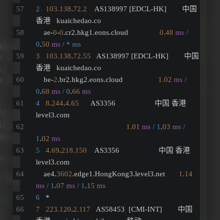
2
103.138
.
72.2
    AS138997 [EDCL-HK]        中国 
香港   kuaichedao.co 
    ae-
0
-
0
.cr2.hkg1.eons.cloud                
0.48
ms
/ 
0
.
50
ms
/ * ms
3
103.138
.
72.55
   AS138997 [EDCL-HK]        中国 
香港   kuaichedao.co 
    be-
2
.br2.hkg2.eons.cloud                  
1.02
ms
/ 
0
.
68
ms
/ 0
.
66
ms
4
8.244
.
4.65
      AS3356                    中国 香港   
level3.com 
1.01
ms
/ 1
.
03
ms
/ 
1
.
02
ms
5
4.69
.
218.150
    AS3356                    中国 香港   
level3.com 
    ae4.
3602
.edge1.HongKong3.level3.net       
1.14
ms
/ 1
.
07
ms
/ 1
.
15
ms
6
   *
7
223.120
.
2.117
   AS58453  [CMI-INT]        中国 