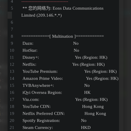
--------------------------------
 ** 您的网络为: Eons Data Communications 
Limited (209.146.*.*) 
============[ Multination ]============
 Dazn:                                  No
 HotStar:                               No
 Disney+:                               Yes (Region: HK)
 Netflix:                               Yes (Region: HK)
 YouTube Premium:                       Yes (Region: HK)
 Amazon Prime Video:                    Yes (Region: HK)
 TVBAnywhere+:                          No
 iQyi Oversea Region:                   HK
 Viu.com:                               Yes (Region: HK)
 YouTube CDN:                           Hong Kong 
 Netflix Preferred CDN:                 Hong Kong  
 Spotify Registration:                  No
 Steam Currency:                        HKD