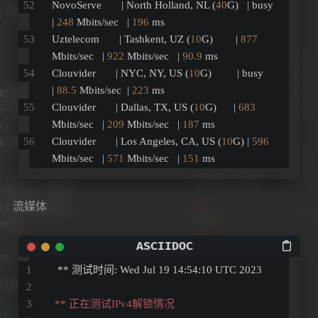
NovoServe       | North Holland, NL (
40
G)   | busy            
| 
248
 Mbits/sec   | 
196
 ms         
Uztelecom       | Tashkent, UZ (
10
G)        | 
877
Mbits/sec   | 
922
 Mbits/sec   | 
90.9
 ms        
Clouvider       | NYC, NY, US (
10
G)         | busy            
| 
88.5
 Mbits/sec  | 
223
 ms         
Clouvider       | Dallas, TX, US (
10
G)      | 
683
Mbits/sec   | 
209
 Mbits/sec   | 
187
 ms         
Clouvider       | Los Angeles, CA, US (
10
G) | 
596
Mbits/sec   | 
571
 Mbits/sec   | 
151
 ms  
流媒体
  ** 测试时间: Wed Jul 19 14:54:10 UTC 2023
 ** 正在测试IPv4解锁情况 