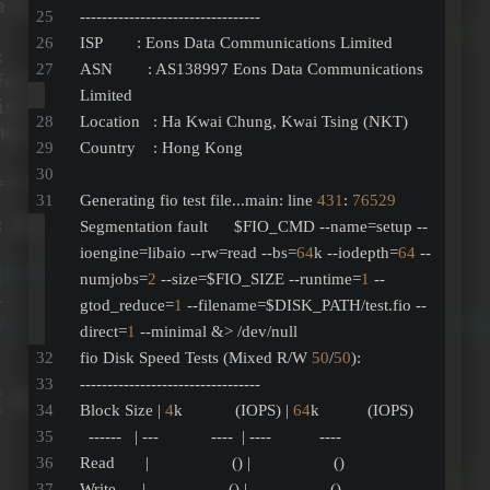
---------------------------------
ISP        : Eons Data Communications Limited
ASN        : AS138997 Eons Data Communications 
Limited
Location   : Ha Kwai Chung, Kwai Tsing (NKT)
Country    : Hong Kong
Generating fio test file...main: line 
431
: 
76529
Segmentation fault      $FIO_CMD --name=setup --
ioengine=libaio --rw=read --bs=
64
k --iodepth=
64
 --
numjobs=
2
 --size=$FIO_SIZE --runtime=
1
 --
gtod_reduce=
1
 --filename=$DISK_PATH/test.fio --
direct=
1
 --minimal &> /dev/null
fio Disk Speed Tests (Mixed R/W 
50
/
50
):
---------------------------------
Block Size | 
4
k            (IOPS) | 
64
k           (IOPS)
  ------   | ---            ----  | ----           ---- 
Read       |                   () |                   ()
Write      |                   () |                   ()