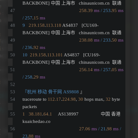
BACKBONE] 中国 上海市   chinaunicom.cn  联通
258.39
ms
/ 253
.
95
ms
/ 257
.
15
ms
9
219.158
.
113.118
 AS4837   [CU169-
BACKBONE] 中国 上海市   chinaunicom.cn  联通
238.08
ms
/ 233
.
50
ms
/ 236
.
92
ms
10
219.158
.
113.101
 AS4837   [CU169-
BACKBONE] 中国 上海市   chinaunicom.cn  联通
256.14
ms
/ 257
.
05
ms
/ 258
.
29
ms
『杭州 移动 骨干网 AS9808
 』
traceroute to 
112.17
.
224.98
, 
30
 hops max, 
32
 byte 
packets
1
38.181
.
64.1
     AS138997                  中国 香港   
kuaichedao.co 
27.06
ms
/ 21
.
98
ms
/ 
23
.
88
ms