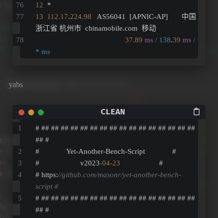
12
  *
13
112.17
.
224.98
   AS56041  [APNIC-AP]       中国 
浙江省 杭州市  chinamobile.com  移动
37.89
ms
/ 138
.
39
ms
/ 
* ms
yabs
# ## ## ## ## ## ## ## ## ## ## ## ## ## ## ## ## 
## #
#              Yet-Another-Bench-Script              #
#                     v2023
-04
-23
                    #
# https:
//github.com/masonr/yet-another-bench-
script #
# ## ## ## ## ## ## ## ## ## ## ## ## ## ## ## ## 
## #