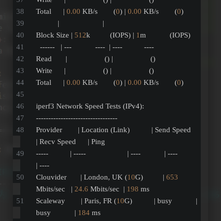
Total      | 
0.00
 KB/s        (
0
) | 
0.00
 KB/s        (
0
)
           |                      |                     
Block Size | 
512
k          (IOPS) | 
1
m            (IOPS)
  ------   | ---            ----  | ----           ---- 
Read       |                   () |                   ()
Write      |                   () |                   ()
Total      | 
0.00
 KB/s        (
0
) | 
0.00
 KB/s        (
0
)
iperf3 Network Speed Tests (IPv4):
---------------------------------
Provider        | Location (Link)           | Send Speed      
| Recv Speed      | Ping           
-----           | -----                     | ----            | ----            
| ----           
Clouvider       | London, UK (
10
G)          | 
653
Mbits/sec   | 
24.6
 Mbits/sec  | 
198
 ms         
Scaleway        | Paris, FR (
10
G)           | busy            | 
busy            | 
184
 ms         