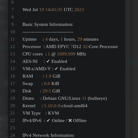
Wed Jul 
19
14
:
41
:
35
 UTC 
2023
Basic System Information:
---------------------------------
Uptime     : 
4
 days, 
1
 hours, 
29
 minutes
Processor  : AMD EPYC 
7
D12 
32
-Core Processor
CPU cores  : 
1
 @ 
1099.999
 MHz
AES-NI     : ✔ Enabled
VM-x/AMD-V : ✔ Enabled
RAM        : 
1.9
 GiB
Swap       : 
0.0
 KiB
Disk       : 
29.5
 GiB
Distro     : Debian GNU/Linux 
11
 (bullseye)
Kernel     : 
5.10
.0
-9
-cloud-amd64
VM Type    : KVM
IPv4/IPv6  : ✔ Online / ❌ Offline
IPv4 Network Information: