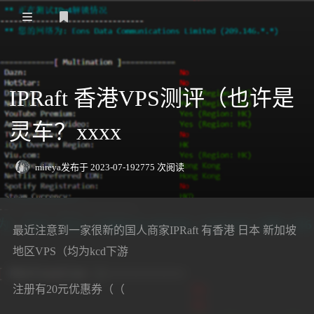
登录
主页
IPRaft 香港VPS测评（也许是
Speedtest
灵车？xxxx
VPS测评
日本
日常
mireya
发布于 2023-07-19
2775 次阅读
关于我
香港
友情链接
最近注意到一家很新的国人商家IPRaft 有香港 日本 新加坡
新加坡
地区VPS（均为kcd下游
欧洲
注册有20元优惠券（（
美洲