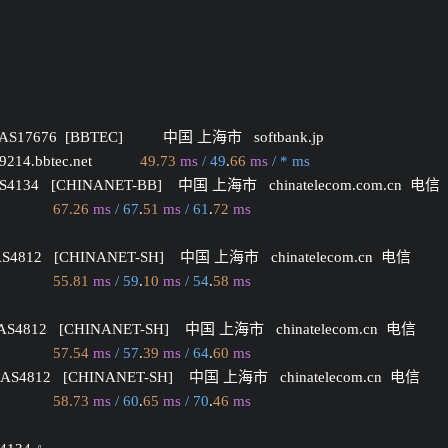
 AS17676  [BBTEC]          中国 上海市   softbank.jp 
9214.bbtec.net            
49.73
ms
/ 49
.
66
ms
/ * ms
 AS4134   [CHINANET-BB]    中国 上海市   chinatelecom.com.cn  电信
67.26
ms
/ 67
.
51
ms
/ 61
.
72
ms
 AS4812   [CHINANET-SH]    中国 上海市   chinatelecom.cn  电信
55.81
ms
/ 59
.
10
ms
/ 54
.
58
ms
  AS4812   [CHINANET-SH]    中国 上海市   chinatelecom.cn  电信
57.54
ms
/ 57
.
39
ms
/ 64
.
60
ms
  AS4812   [CHINANET-SH]    中国 上海市   chinatelecom.cn  电信
58.73
ms
/ 60
.
65
ms
/ 70
.
46
ms