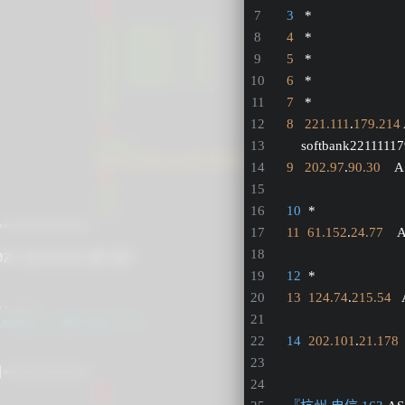
3
   *
4
   *
5
   *
6
   *
7
   *
8
221.111
.
179.214
    softbank22111117
9
202.97
.
90.30
   
10
  *
11
61.152
.
24.77
   
12
  *
13
124.74
.
215.54
 
14
202.101
.
21.178