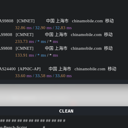
 AS9808   [CMNET]          中国 上海市   chinamobile.com  移动
32.86
ms
/ 32
.
90
ms
/ 32
.
83
ms
 AS9808   [CMNET]          中国 上海市   chinamobile.com  移动
233.73
ms
/ * ms
 / * 
ms
 AS9808   [CMNET]          中国 上海市   chinamobile.com  移动
133.91
ms
/ * ms
 / * 
ms
 AS24400  [APNIC-AP]       中国 上海市   chinamobile.com  移动
33.60
ms
/ 33
.
58
ms
/ 33
.
60
ms
 ## ## ## ## ## ## ## ## ## ## ## #
er-Bench-Script              #