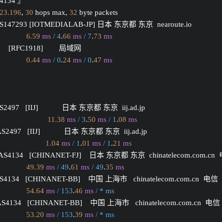
S4134 』
23.196
, 
30
 hops max, 
32
 byte packets
 AS147293 [IOTMEDIALAB-JP] 日本 东京都 东京  nearoute.io 
6.59
ms
/ 4
.
66
ms
/ 7
.
73
ms
       [RFC1918]        局域网          
0.44
ms
/ 0
.
24
ms
/ 0
.
47
ms
AS2497   [IIJ]            日本 东京都 东京  iij.ad.jp 
                     
11.38
ms
/ 3
.
50
ms
/ 1
.
08
ms
 AS2497   [IIJ]            日本 东京都 东京  iij.ad.jp 
                     
1.04
ms
/ 1
.
01
ms
/ 1
.
21
ms
 AS4134   [CHINANET-FJ]    日本 东京都 东京  chinatelecom.com.cn
49.39
ms
/ 49
.
61
ms
/ 49
.
35
ms
 AS4134   [CHINANET-BB]    中国 上海市   chinatelecom.com.cn  电信
54.64
ms
/ 153
.
46
ms
/ * ms
 AS4134   [CHINANET-BB]    中国 上海市   chinatelecom.com.cn  电信
53.20
ms
/ 153
.
39
ms
/ * ms