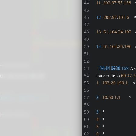
11
202.97
.
57.158
  
12
202.97
.
101.6
   
13
61.164
.
24.102
  
14
61.164
.
23.196
  
『杭州 联通 169
 A
traceroute to 
60.12
.
2
1
103.20
.
199.1
   
2
10.50
.
1.1
       * 
3
   *
4
   *
5
   *
6
   *