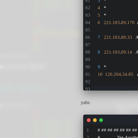
3
   *
4
   *
5
   *
6
221.183
.
89.170
 
7
221.183
.
89.33
  
8
221.183
.
89.14
  
9
   *
10
120.204
.
34.85
  
yabs
# ## ## ## ## ## ##
#              Yet-Anoth