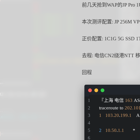
前几天抢到WAP的JP Pr
本次测评配置:
JP 256M VP
正价配置: 1C1G 5G SSD 1
去程: 电信CN2绕港NTT 移
回程
『上海 电信 
163
 A
traceroute to 
202.10
1
103.20
.
199.1
   
2
10.50
.
1.1
       * 