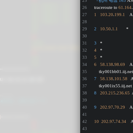
『杭州 电信 163
 A
traceroute to 
61.164
.
1
103.20
.
199.1
   
2
10.50
.
1.1
       * 
3
   *
4
   *
5
   *
6
58.138
.
98.69
    
    tky001bb01.iij.net   
7
58.138
.
101.58
  
    tky001ix55.iij.net   
8
203.215
.
236.65
 
9
202.97
.
70.29
   
10
202.97
.
74.34
   