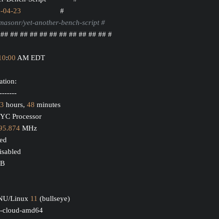
3
-04
-23
                    #
masonr/yet-another-bench-script #
 ## ## ## ## ## ## ## ## ## ## ## #
10
:
00
 AM EDT
ation:
-------
3
 hours, 
48
 minutes
PYC Processor
95.874
 MHz
led
sabled
iB
GNU/Linux 
11
 (bullseye)
-cloud-amd64