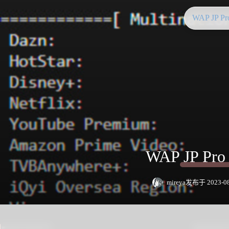
WAP JP P
WAP JP Pr
mireya
发布于 2023-08