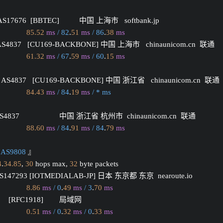
 AS17676  [BBTEC]          中国 上海市   softbank.jp 
85.52
ms
/ 82
.
51
ms
/ 86
.
38
ms
 AS4837   [CU169-BACKBONE] 中国 上海市   chinaunicom.cn  联通
61.32
ms
/ 67
.
59
ms
/ 60
.
15
ms
 AS4837   [CU169-BACKBONE] 中国 浙江省   chinaunicom.cn  联通
84.43
ms
/ 84
.
19
ms
/ * ms
 AS4837                    中国 浙江省 杭州市  chinaunicom.cn  联通
88.60
ms
/ 84
.
91
ms
/ 84
.
79
ms
S9808
 』
4
.
34.85
, 
30
 hops max, 
32
 byte packets
 AS147293 [IOTMEDIALAB-JP] 日本 东京都 东京  nearoute.io 
8.86
ms
/ 0
.
49
ms
/ 3
.
70
ms
       [RFC1918]        局域网          
0.51
ms
/ 0
.
32
ms
/ 0
.
33
ms