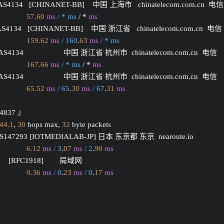
 AS4134   [CHINANET-BB]    中国 上海市   chinatelecom.com.cn  电信
57.60
ms
/ * ms
 / * 
ms
 AS4134   [CHINANET-BB]    中国 浙江省   chinatelecom.com.cn  电信
159.62
ms
/ 160
.
63
ms
/ * ms
 AS4134                    中国 浙江省 杭州市  chinatelecom.com.cn  电信
167.66
ms
/ * ms
 / * 
ms
 AS4134                    中国 浙江省 杭州市  chinatelecom.com.cn  电信
65.52
ms
/ 65
.
30
ms
/ 67
.
31
ms
S4837 』
44.1
, 
30
 hops max, 
32
 byte packets
 AS147293 [IOTMEDIALAB-JP] 日本 东京都 东京  nearoute.io 
6.12
ms
/ 3
.
07
ms
/ 2
.
90
ms
       [RFC1918]        局域网          
0.36
ms
/ 0
.
23
ms
/ 0
.
17
ms