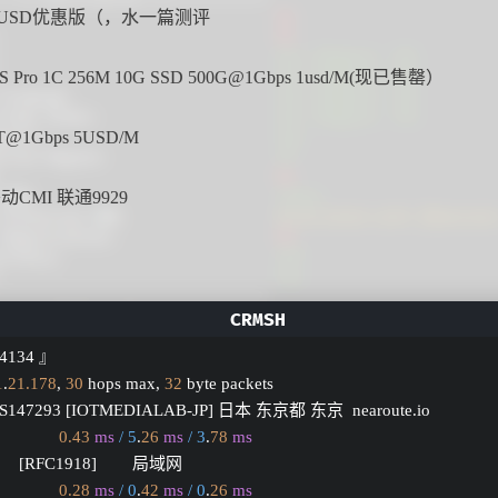
o 1USD优惠版（，水一篇测评
S Pro
1C 256M 10G SSD 500G@1Gbps 1usd/M(现已售罄）
T@1Gbps 5USD/M
动CMI 联通9929
S4134 』
1
.
21.178
, 
30
 hops max, 
32
 byte packets
 AS147293 [IOTMEDIALAB-JP] 日本 东京都 东京  nearoute.io 
0.43
ms
/ 5
.
26
ms
/ 3
.
78
ms
       [RFC1918]        局域网          
0.28
ms
/ 0
.
42
ms
/ 0
.
26
ms