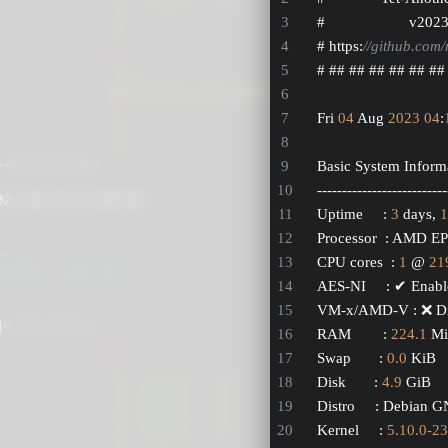
#                     v202
# https:
//github.com/
# ## ## ## ## ## ##
Fri 
04
 Aug 
2023
04
:
Basic System Inform
--------------------------
Uptime     : 
3
 days, 
1
Processor  : AMD E
CPU cores  : 
1
 @ 
21
AES-NI     : ✔ Enab
VM-x/AMD-V : ❌ Di
RAM        : 
224.1
 M
Swap       : 
0.0
 KiB
Disk       : 
4.9
 GiB
Distro     : Debian 
Kernel     : 
5.10
.0
-23