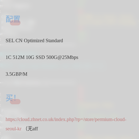
配置
SEL CN Optimized Standard
1C 512M 10G SSD 500G@25Mbps
3.5GBP/M
买！
https://cloud.zhnet.co.uk/index.php?rp=/store/permium-cloud-
seoul-kr
（无aff