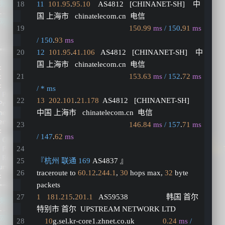
11
101.95
.
95.10
    AS4812   [CHINANET-SH]    中
国 上海市   chinatelecom.cn  电信
150.99
ms
/ 150
.
91
ms
/ 150
.
93
ms
12
101.95
.
41.106
   AS4812   [CHINANET-SH]    中
国 上海市   chinatelecom.cn  电信
153.63
ms
/ 152
.
72
ms
/ * ms
13
202.101
.
21.178
  AS4812   [CHINANET-SH]    
中国 上海市   chinatelecom.cn  电信
146.84
ms
/ 157
.
71
ms
/ 147
.
62
ms
『杭州 联通 169
 AS4837 』
traceroute to 
60.12
.
244.1
, 
30
 hops max, 
32
 byte 
packets
1
181.215
.
201.1
   AS59538                   韩国 首尔
特别市 首尔  UPSTREAM NETWORK LTD
10
g.sel.kr-core1.zhnet.co.uk              
0.24
ms
/ 