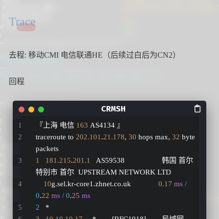
Trace
去程: 移动CMI 电信联通HE（后续过白后为CN2）
回程
『上海 电信 
163
 AS4134 』
traceroute to 
202.101
.
21.178
, 
30
 hops max, 
32
 byte 
packets
1
181.215
.
201.1
   AS59538                   韩国 首尔
特别市 首尔  UPSTREAM NETWORK LTD
10
g.sel.kr-core1.zhnet.co.uk              
0.17
ms
/ 
0
.
22
ms
/ 0
.
25
ms
2
   *
3
10.10
.
10.17
     *        [RFC1918]        局域网          