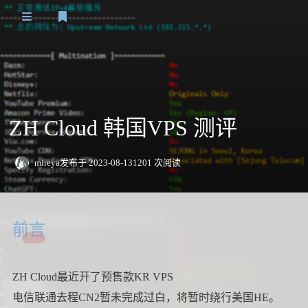
登录
主页
Speedtest
ZH Cloud 韩国VPS 测评
VPS测评
日本
日常
mireya
发布于 2023-08-13
1201 次阅读
关于我
香港
友情链接
新加坡
前言
欧洲
ZH Cloud最近开了预售款KR VPS
美洲
电信联通去程CN2暂未完成过白，将暂时绕行美国HE。