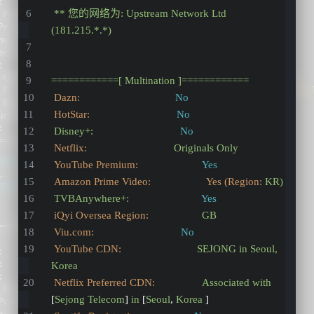
**
您的网络为:
Upstream
Network
Ltd
(181.215.*.*)
============[
Multination
]============
Dazn:
No
HotStar:
No
Disney+:
No
Netflix:
Originals
Only
YouTube Premium:
Yes
Amazon Prime Video:                    Yes (Region:
KR)
TVBAnywhere+:
Yes
iQyi Oversea Region:
GB
Viu.com:
No
YouTube CDN:
SEJONG
in
Seoul,
Korea
Netflix Preferred CDN:
Associated
with
[
Sejong
Telecom
] 
in
 [
Seoul
, 
Korea
 ]