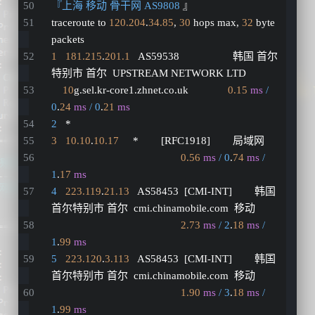
『上海 移动 骨干网 AS9808
 』
traceroute to 
120.204
.
34.85
, 
30
 hops max, 
32
 byte 
packets
1
181.215
.
201.1
   AS59538                   韩国 首尔
特别市 首尔  UPSTREAM NETWORK LTD
10
g.sel.kr-core1.zhnet.co.uk              
0.15
ms
/ 
0
.
24
ms
/ 0
.
21
ms
2
   *
3
10.10
.
10.17
     *        [RFC1918]        局域网          
0.56
ms
/ 0
.
74
ms
/ 
1
.
17
ms
4
223.119
.
21.13
   AS58453  [CMI-INT]        韩国 
首尔特别市 首尔  cmi.chinamobile.com  移动
2.73
ms
/ 2
.
18
ms
/ 
1
.
99
ms
5
223.120
.
3.113
   AS58453  [CMI-INT]        韩国 
首尔特别市 首尔  cmi.chinamobile.com  移动
1.90
ms
/ 3
.
18
ms
/ 
1
.
99
ms