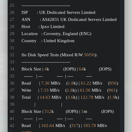
---------------------------------
ISP        : UK Dedicated Servers Limited
ASN        : AS42831 UK Dedicated Servers Limited
Host       : Ipxo Limited
Location   : Coventry, England (ENG)
Country    : United Kingdom
fio Disk Speed Tests (Mixed R/W 
50
/
50
):
---------------------------------
Block Size | 
4
k            (IOPS) | 
64
k           (IOPS)
  ------   | ---            ----  | ----           ---- 
Read       | 
7.30
 MB/s     (
1.8
k) | 
61.22
 MB/s     (
956
)
Write      | 
7.33
 MB/s     (
1.8
k) | 
61.56
 MB/s     (
961
)
Total      | 
14.63
 MB/s    (
3.6
k) | 
122.78
 MB/s   (
1.9
k)
           |                      |                     
Block Size | 
512
k          (IOPS) | 
1
m            (IOPS)
  ------   | ---            ----  | ----           ---- 
Read       | 
162.64
 MB/s    (
317
) | 
183.78
 MB/s    