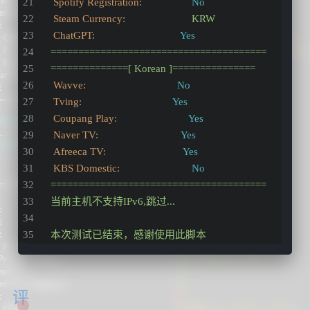
Spotify Registration:
No
Steam Currency:
KRW
ChatGPT:
Yes
=======================================
==============[
Korean
]===============
Wavve:
No
Tving:
Yes
Coupang Play:
Yes
Naver TV:
Yes
Afreeca TV:
Yes
KBS Domestic:
No
=======================================
当前主机不支持IPv6,跳过...
本次测试已结束，感谢使用此脚本
评