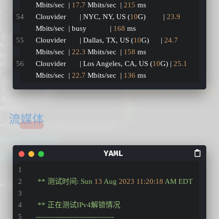
Mbits/sec  | 
17.7
 Mbits/sec  | 
215
 ms         
Clouvider       | NYC, NY, US (
10
G)         | 
23.9
Mbits/sec  | busy            | 
168
 ms         
Clouvider       | Dallas, TX, US (
10
G)      | 
24.7
Mbits/sec  | 
22.3
 Mbits/sec  | 
158
 ms         
Clouvider       | Los Angeles, CA, US (
10
G) | 
25.1
Mbits/sec  | 
22.7
 Mbits/sec  | 
136
 ms         
流媒体
**
测试时间:
Sun
13
Aug
2023 11:20:18 
AM
EDT
**
正在测试IPv4解锁情况
--------------------------------