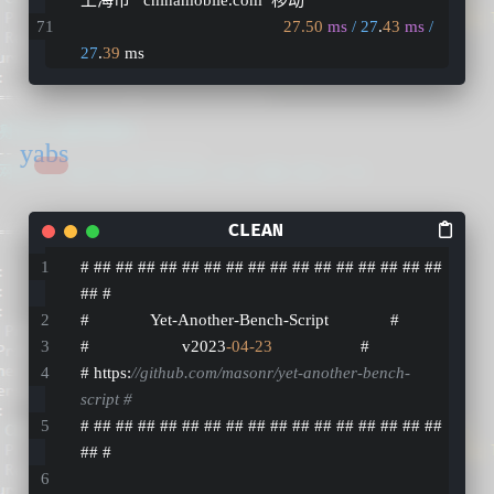
27.50
ms
/ 27
.
43
ms
/ 
27
.
39
 ms
yabs
# ## ## ## ## ## ## ## ## ## ## ## ## ## ## ## ## 
## #
#              Yet-Another-Bench-Script              #
#                     v2023
-04
-23
                    #
# https:
//github.com/masonr/yet-another-bench-
script #
# ## ## ## ## ## ## ## ## ## ## ## ## ## ## ## ## 
## #