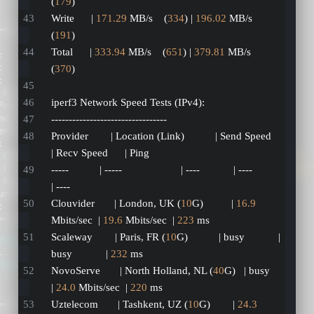
(
179
)
Write      | 
171.29
 MB/s    (
334
) | 
196.02
 MB/s    
(
191
)
Total      | 
333.94
 MB/s    (
651
) | 
379.81
 MB/s    
(
370
)
iperf3 Network Speed Tests (IPv4):
---------------------------------
Provider        | Location (Link)           | Send Speed      
| Recv Speed      | Ping           
-----           | -----                     | ----            | ----            
| ----           
Clouvider       | London, UK (
10
G)          | 
16.9
Mbits/sec  | 
19.6
 Mbits/sec  | 
223
 ms         
Scaleway        | Paris, FR (
10
G)           | busy            | 
busy            | 
232
 ms         
NovoServe       | North Holland, NL (
40
G)   | busy            
| 
24.0
 Mbits/sec  | 
220
 ms         
Uztelecom       | Tashkent, UZ (
10
G)        | 
24.3